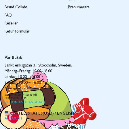
Brand Collabs
Prenumerera
FAQ
Reseller
Retur formulär
Vår Butik
Sankt eriksgatan 31 Stockholm, Sweden.
Måndag–Fredag: 10.00–18.00
Lördag: 10.00 – 16.00
Söndag: 10.00 – 16.00
Företagsinformation
Svensk Husman socks AB
ORG 559272-8736
REGION AND LANGUAGE
UNITED STATES(USD)
/
ENGLISH
ACCOUNT