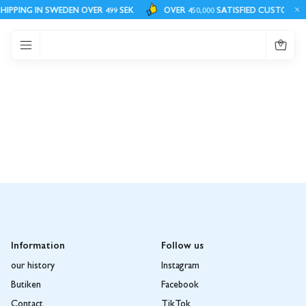
Stockholm
HIPPING IN SWEDEN OVER 499 SEK
OVER 450,000 SATISFIED CUSTOMER
Öppettider butiken
måndag - Fredag - 10.00-18.00
0
Lördag - Söndag 10.00-16.00
(Röda dagar Se Instagram )
Information
Follow us
our history
Instagram
Butiken
Facebook
Contact
TikTok