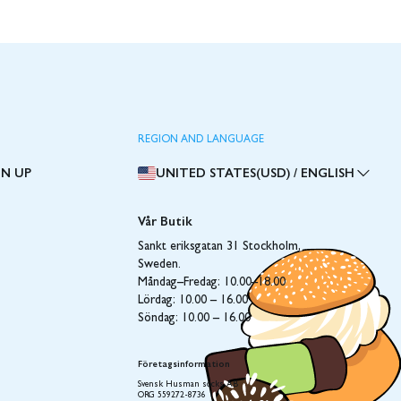
REGION AND LANGUAGE
GN UP
UNITED STATES(USD)
/
ENGLISH
Vår Butik
Sankt eriksgatan 31 Stockholm,
Sweden.
Måndag–Fredag: 10.00–18.00
Lördag: 10.00 – 16.00
Söndag: 10.00 – 16.00
Företagsinformation
Svensk Husman socks AB
ORG 559272-8736