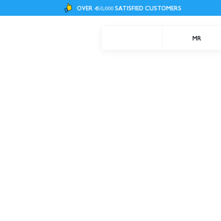
OVER 450,000 SATISFIED CUSTOMERS
MR
Butiken
Adress - Sankt Eriksgatan 31 Stoc
Öppettider butiken
måndag - Fredag - 10.00-18.00
Lördag - Söndag 10.00-16.00
(Röda dagar Se Instagram )