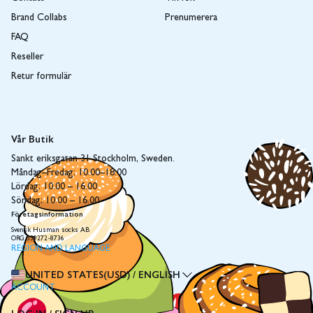
Brand Collabs
Prenumerera
FAQ
Reseller
Retur formulär
Vår Butik
Sankt eriksgatan 31 Stockholm, Sweden.
Måndag–Fredag: 10.00–18.00
Lördag: 10.00 – 16.00
Söndag: 10.00 – 16.00
Företagsinformation
Svensk Husman socks AB
ORG 559272-8736
REGION AND LANGUAGE
UNITED STATES(USD)
/
ENGLISH
ACCOUNT