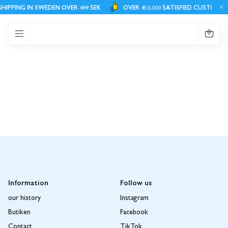
Stockholm
SHIPPING IN SWEDEN OVER 499 SEK
OVER 450,000 SATISFIED CUSTOMER
Öppettider butiken
måndag - Fredag - 10.00-18.00
0
Lördag - Söndag 10.00-16.00
(Röda dagar Se Instagram )
Information
Follow us
our history
Instagram
Butiken
Facebook
Contact
TikTok