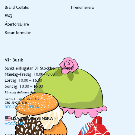
Brand Collabs
Prenumerera
FAQ
Återförsäljare
Retur formulär
Vår Butik
Sankt eriksgatan 31 Stockholm, Sweden.
Måndag–Fredag: 10.00–18.00
Lördag: 10.00 – 16.00
Söndag: 10.00 – 16.00
Företagsinformation
Svensk Husman socks AB
ORG 559272-8736
REGION OCH SPRÅK
USA(USD)
/
SVENSKA
ACCOUNT