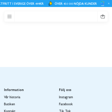
Stockholm
TFRITT I SVERIGE ÖVER 499KR
ÖVER 450 000 NÖJDA KUNDER
SMI
Öppettider butiken
måndag - Fredag - 10.00-18.00
0
Lördag - Söndag 10.00-16.00
(Röda dagar Se Instagram )
Information
Följ oss
Vår historia
Instagram
Butiken
Facebook
Kontakt
Tik Tok